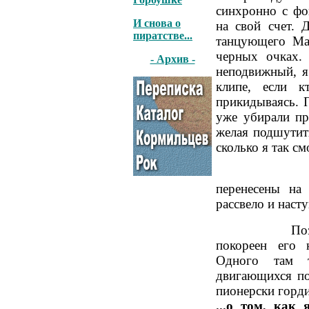
синхронно с фо
И снова о
на свой счет. 
пиратстве...
танцующего Ма
черных очках.
- Архив -
неподвижный, я
клипе, если к
прикидываясь. П
уже убирали пр
желая подшутить
сколько я так см
Съемки ос
перенесены на
рассвело и наст
Позже, когд
покореен его 
Одного там 
двигающихся по
пионерски горди
...о том, как