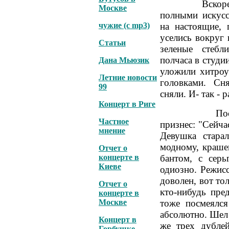
Вскоре подос
Москве
полными искус
чужие (с mp3)
на настоящие,
уселись вокруг 
Статьи
зеленые стебл
полчаса в студи
Дана Мьюзик
уложили хитро
Летние новости
головками. Сн
99
сняли. И- так - р
Концерт в Риге
После чего 
Частное
признес: "Сейча
мнение
Девушка стара
модному, краше
Отчет о
концерте в
бантом, с сер
Киеве
одиозно. Режисс
доволен, вот то
Отчет о
кто-нибудь пре
концерте в
Москве
тоже посмеялс
абсолютно. Шел 
Концерт в
же трех дублей
Горбушке