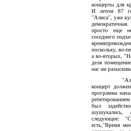
концерты для к
И летом 87 го
"Алиса", уже ку
демократичная
просто еще н
соседнего подъе
времяпревожден
поскольку, во-п
а во-вторых, "Н
деля помещени
нас ни разыскив
"Алиса" подт
концерт должен
программа нача
репетированием
был задейств
шушукались, 
следующее: "
есть,"Время мен