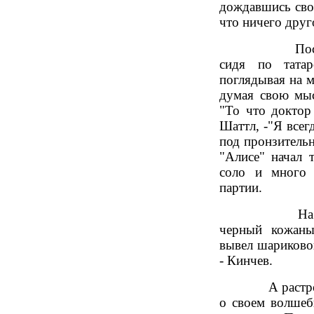
дождавшись свое
что ничего друг
После конце
сидя по татар
поглядывая на м
думая свою мыс
"То что доктор
Шаттл, -"Я всег
под пронзитель
"Алисе" начал 
соло и много 
партии.
На прощание
черный кожаны
вывел шариковой
- Кинчев.
А растроганн
о своем волшеб