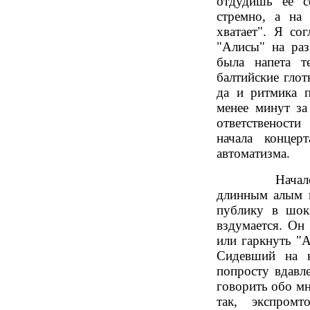
отдудишь ее с
стремно, а на 
хватает". Я со
"Алисы" на раз
была напета т
балтийские глот
да и ритмика 
менее минут за
ответственост
начала концер
автоматизма.
Начался конце
длинным алым ш
публику в шок
вздумается. Он
или гаркнуть "А
Сидевший на к
попросту вдавл
говорить обо мн
так, экспром