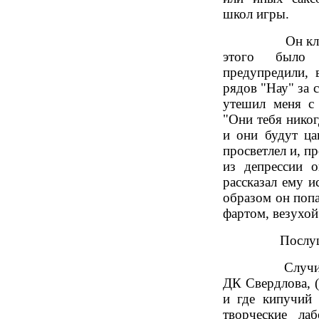
школ игры.
Он кликал ме
этого было 
предупредили, 
рядов "Нау" за 
утешил меня с 
"Они тебя никог
и они будут ца
просветлел и, п
из депрессии о
рассказал ему 
образом он попа
фартом, везухой
Послушайте 
Случилось эт
ДК Свердлова, 
и где кипучий 
творческие ла