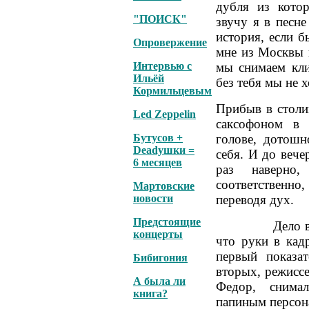
дубля из кото
"ПОИСК"
звучу я в песне
история, если б
Опровержение
мне из Москвы и
Интервью с
мы снимаем кли
Ильёй
без тебя мы не х
Кормильцевым
Прибыв в столиц
Led Zeppelin
саксофоном в
Бутусов +
голове, дотошн
Deadушки =
себя. И до вече
6 месяцев
раз наверно
соответственн
Мартовские
новости
переводя дух.
Предстоящие
Дело в том, ч
концерты
что руки в кадр
первый показат
Бибигония
вторых, режисс
А была ли
Федор, снима
книга?
папиным персона