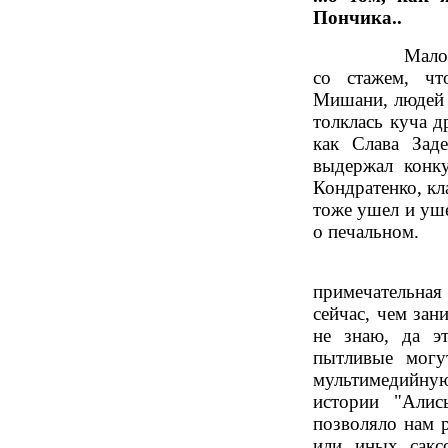
Пончика..
Мало кто пом
со стажем, ч
Мишани, людей 
толклась куча д
как Слава Зад
выдержал конк
Кондратенко, кл
тоже ушел и уше
о печальном.
Была в св
примечательна
сейчас, чем зан
не знаю, да э
пытливые могу
мультимедийную
истории "Алис
позволяло нам р
или иных сакс