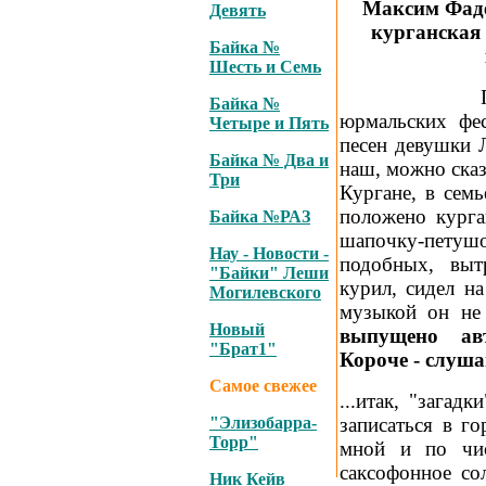
Максим Фадее
Девять
курганская
Байка №
Шесть и Семь
Практически
Байка №
юрмальских фес
Четыре и Пять
песен девушки 
Байка № Два и
наш, можно сказ
Три
Кургане, в сем
положено курга
Байка №РАЗ
шапочку-петуш
Нау - Новости -
подобных, выт
"Байки" Леши
курил, сидел на
Могилевского
музыкой он не 
Новый
выпущено ав
"Брат1"
Короче - слушай
Самое свежее
...итак, "загад
"Элизобарра-
записаться в го
Торр"
мной и по чис
саксофонное со
Ник Кейв