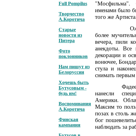
"Мосфильма".
Full Pompilus
именами было бы
Творчество
того же Артиста
А.Коротича
Ожидание съ
Старые
более мучитель
новости из
Питера
вечера, пили к
анекдоты. Все 
Фото
декорации и ос
поклонников
вонючее, Бондар
Нам пишут из
стула и након
Белоруссии
снимать первым
Хочешь быть
Фадеева пона
Бутусовым -
нанесли спец
будь им!
Америки. Обла
Воспоминания
Максим то полза
А.Коротича
позах в столь ж
Финская
бог пошевелитьс
кампания
наблюдать за ра
Бутусов в