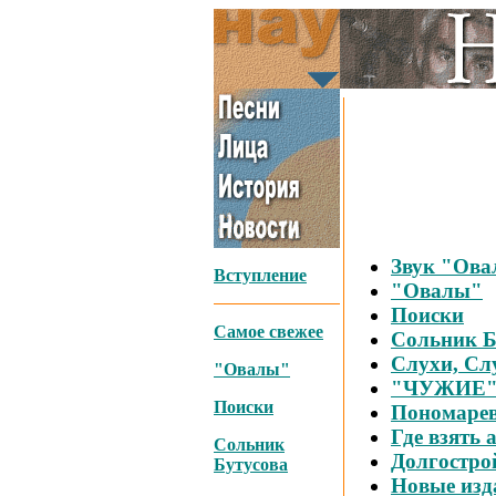
Звук "Ова
Вступление
"Овалы"
Поиски
Самое свежее
Сольник Б
Слухи, Слу
"Овалы"
"ЧУЖИЕ
Поиски
Пономаре
Где взять
Сольник
Долгостро
Бутусова
Новые изд