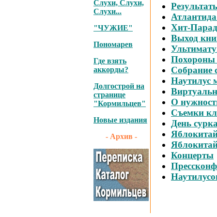
Слухи, Слухи,
Результат
Слухи...
Атлантида:
Хит-Пара
"ЧУЖИЕ"
Выход кни
Пономарев
Ультимат
Похороны
Где взять
Собрание 
аккорды?
Наутилус 
Долгострой на
Виртуальн
странице
О нужности
"Кормильцев"
Съемки к
Новые издания
День сурка
Яблокитай
- Архив -
Яблокитай 
Концерты
Прессконф
Наутилусо