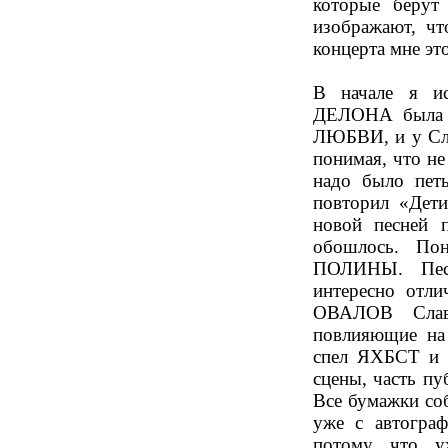
которые берут
изображают, чт
концерта мне эт
В начале я и
ДЕЛОНА была 
ЛЮБВИ, и у Сла
понимая, что не
надо было пет
повторил «Дет
новой песней 
обошлось. По
ПОЛИНЫ. Пе
интересно отли
ОВАЛОВ Слав
повлияющие на
спел ЯХБСТ и
сцены, часть пу
Все бумажки соб
уже с автогра
потому что у