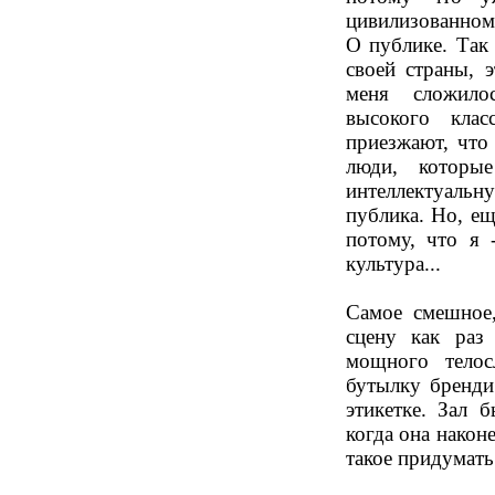
цивилизованном
О публике. Так
своей страны, 
меня сложилос
высокого кла
приезжают, что
люди, которы
интеллектуаль
публика. Но, ещ
потому, что я 
культура...
Самое смешное
сцену как раз
мощного телос
бутылку бренди
этикетке. Зал 
когда она након
такое придумать