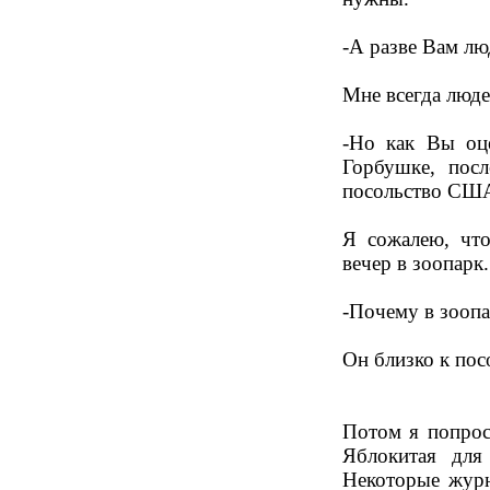
-А разве Вам лю
Мне всегда люде
-Но как Вы оце
Горбушке, пос
посольство СШ
Я сожалею, чт
вечер в зоопарк.
-Почему в зоопа
Он близко к по
Потом я попрос
Яблокитая для
Некоторые журн