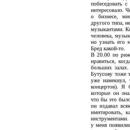
побеседовать с
интересовало. Ч
о бизнесе, мн
другого типа, н
музыкантами. Ко
человека, музык
но узнать его 
Бред какой-то.
В 20.00 по риж
нравиться, ког
больших залах. 
Бутусову тоже т
уже намекнул, 
концертов). Я 
которые он зна
что бы это был
он издавал всяк
имитировать, к
инструментами. 
у меня появили