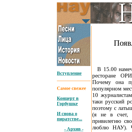
Появ
_
В 15.00 наме
Вступление
ресторане ОР
Почему она п
популярном мест
Самое свежее
10 журналистам
Концерт в
таки русский р
Горбушке
поэтому с латы
И снова о
(я не в счет,
пиратстве...
привилегию сво
люблю НАУ). Ч
- Архив -