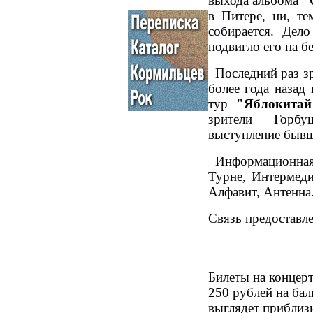
выхода альбома
"
в Питере, ни, те
собирается. Дел
подвигло его на б
_
Последний раз з
более года назад
тур
"Яблокитай
зрители Горбу
выступление бывш
_
Информационная
Турне, Интермеди
Алфавит, Антенна
Связь предоставл
Билеты на концерт
250 рублей на бал
выглядет приблизи