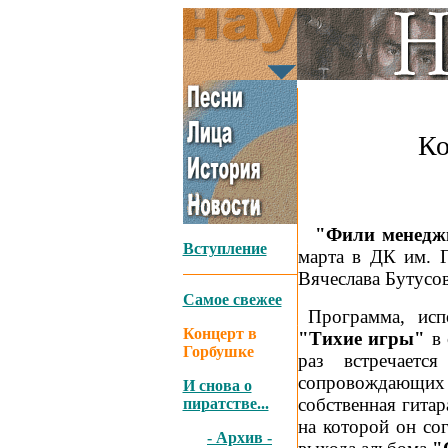
Ко
_
"Фили менедж
Вступление
марта в ДК им. 
Вячеслава Бутусов
Самое свежее
_
Программа, исп
Концерт в
"Тихие игры"
в 
Горбушке
раз встречает
сопровождающих 
И снова о
собственная гитар
пиратстве...
на которой он со
- Архив -