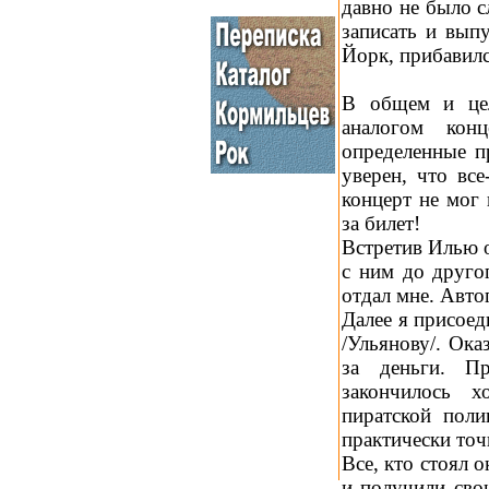
давно не было с
записать и вып
Йорк, прибавилс
В общем и цел
аналогом ко
определенные п
уверен, что все
концерт не мог 
за билет!
Встретив Илью о
с ним до друго
отдал мне. Авто
Далее я присоед
/Ульянову/. Ока
за деньги. П
закончилось х
пиратской пол
практически точ
Все, кто стоял 
и получили сво