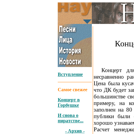
Конце
_
Концерт дл
Вступление
несравненно ра
Цена была кусач
что ДК будет за
Самое свежее
большинстве св
Концерт в
примеру, на 
Горбушке
заполнен на 80
И снова о
публики были
пиратстве...
хорошо узнаваем
Расчет менедж
- Архив -