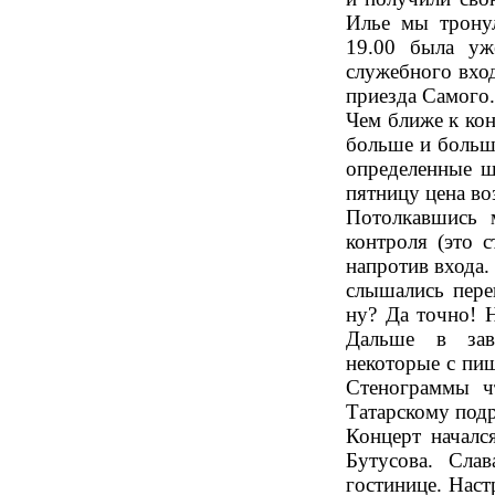
Илье мы тронул
19.00 была уж
служебного вход
приезда Самого.
Чем ближе к кон
больше и больше
определенные ш
пятницу цена во
Потолкавшись 
контроля (это с
напротив входа.
слышались пере
ну? Да точно! Н
Дальше в зави
некоторые с пиш
Стенограммы ч
Татарскому под
Концерт началс
Бутусова. Слав
гостинице. Настр