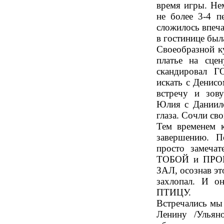
время игры. Не
не более 3-4 п
сложилось впеча
в гостинице был
Своеобразной к
платье на сце
скандировал 
искать с Денисо
встречу и зову
Юлия с Даниил
глаза. Сочли св
Тем временем к
завершению. П
просто замеча
ТОБОЙ и ПРО
ЗАЛ, осознав эт
захлопал. И 
ПТИЦУ.
Встречались мы 
Ленину /Ульян