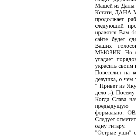
Машей из Даны
Кстати, ДАНА М
продолжает ра
следующий про
нравятся Вам б
сайте будет сд
Ваших голос
МЬЮЗИК. Но и 
угадает порядо
украсить своим 
Повеселил на к
девушка, о чем 
" Привет из Яку
дело :-). Посем
Когда Слава на
предыдущую 
формально. ОВ
Следует отмети
одну гитару.
"Острые уши" о