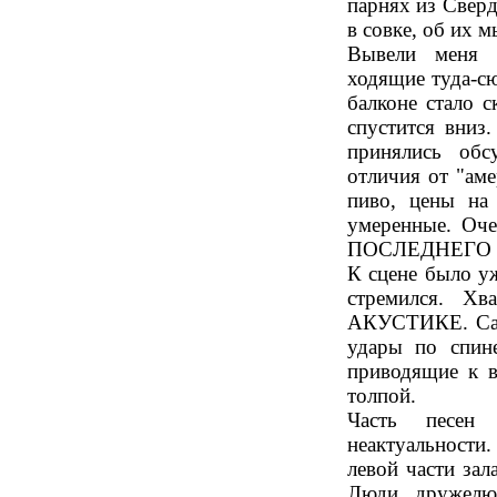
парнях из Сверд
в совке, об их м
Вывели меня и
ходящие туда-с
балконе стало с
спустится вниз
принялись обс
отличия от "ам
пиво, цены на
умеренные. Оче
ПОСЛЕДНЕГО П
К сцене было уж
стремился. Х
АКУСТИКЕ. Само
удары по спин
приводящие к 
толпой.
Часть песен
неактуальност
левой части зал
Люди дружелю