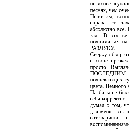
не менее звуко
песнях, чем оче
Непосредственн
справа от за
абсолютно все.
зал. В соотве
подниматься на
РАЗЛУКУ.
Сверху обзор о
с свете прож
просто. Выгля
ПОСЛЕДНИМ П
подпевающих губ
цвета. Немного н
На балконе был
себя корректно.
думал о том, ч
для меня - это 
сотоварищи, э
воспоминаниям