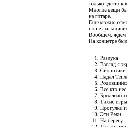
только где-то к
Многие вещи бы
на гитаре.
Еще можно отмет
но не фальшивил
Вообщем, ждем п
На концетре был
Разлука
Взгляд с эк
Синоптики
Падал Тепл
Родившийся
Все кто нес
Бриллианто
Тихие игр
Прогулки п
Эти Реки
На берегу
Тутанхамо