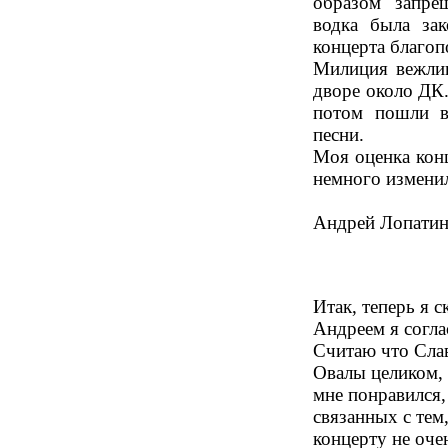
образом запре
водка была зак
концерта благоп
Милиция вежлив
дворе около ДК.
потом пошли в
песни.
Моя оценка конц
немного изменил
Андрей Лопатин
Итак, теперь я с
Андреем я согла
Считаю что Слав
Овалы целиком, 
мне понравился,
связанных с тем,
концерту не оче