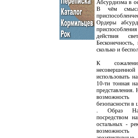
Абсурдизма в о
В чём смысл
приспособленч
Ордеры абсурд
приспособлени
действия св
Бесконечность, 
сколько и беспол
К сожалени
несовершенной
использовать на
10-ти тонная н
представления. 
возможность
безопасности в 
. Образ Нав
посредством на
остальных - ре
возможность
архитектурные