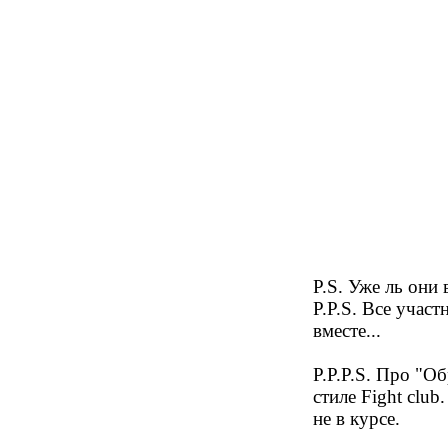
P.S. Уже ль они 
P.P.S. Все учас
вместе...
P.P.P.S. Про "О
стиле Fight clu
не в курсе.