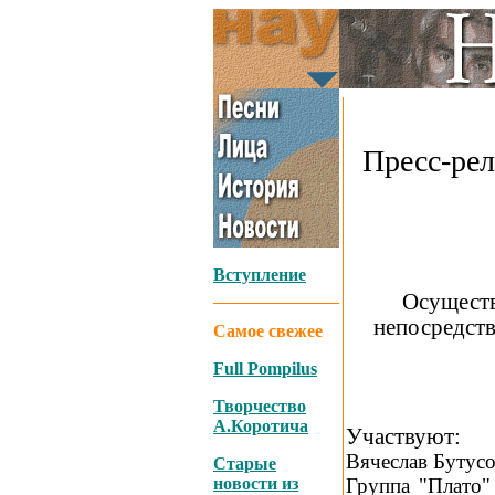
Пресс-ре
_
Вступление
Осуществ
непосредств
Самое свежее
Full Pompilus
Творчество
А.Коротича
Участвуют:
Вячеслав Бутусов
Старые
новости из
Группа "Плато"