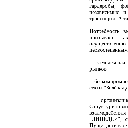
гардеробы, ф
независимые и
транспорта. А т
Потребность в
призывает а
осуществлени
первостепенным
- комплексная
рынков
- бескомпромис
секты "Зелёная
- организац
Структурир
взаимодейств
"ЛИЦЕДЕИ", св
Пущи, дети всех 