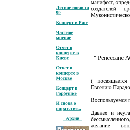
манифест, опре
Летние новости
создателей 
99
Муконистической
Концерт в Риге
Частное
мнение
Отчет о
концерте в
" Ренессанс 
Киеве
Отчет о
концерте в
Москве
( посвящаетс
Евгению Парадо
Концерт в
Горбушке
Воспользуемся п
И снова о
пиратстве...
Давнее и неуг
- Архив -
бессмысленного,
желание воп