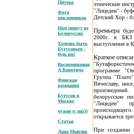
Питера
этнические инст
"Лицедеи" - буф
Фото
Детский Хор - бэ
поклонников
Нам пишут из
Премьера
буде
Белоруссии
2000г. в БКЗ 
выступления в К
Хочешь быть
Бутусовым -
будь им!
Краткое описа
"Бутафористич
Воспоминания
А.Коротича
программе "Ов
Группа "Плато"
Финская
Вячеславу, ино
кампания
произведений
Бутусов в
белорусские пе
Москве
"Лицедеи" пр
происходящего.
чужие (с mp3)
открывается трет
Статьи
При создании 
Дана Мьюзик