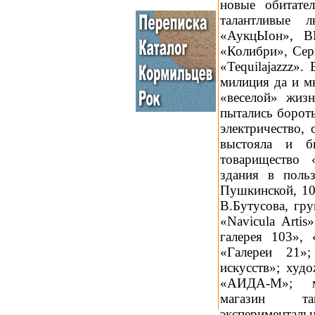
новые обитате
талантливые 
«АукцЫон», ВГ
«Колибри», Сер
«Tequilajazzz».
милиция да и м
«веселой» жиз
пытались бороть
электричество, 
выстояла и б
товарищество 
здания в поль
Пушкинской, 10 
В.Бутусова, гр
«Navicula Arti
галерея 103»,
«Галереи 21»
искусств»; худ
«АИДА-М»; му
магазин та
экспериментал