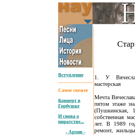
Стар
_
Вступление
1. У Вячесла
мастерская
Самое свежее
Мечта Вячеслава
Концерт в
пятом этаже зн
Горбушке
(Пушкинская, 
И снова о
собственная ма
пиратстве...
лет. В 1989 г
ремонт, жильц
- Архив -