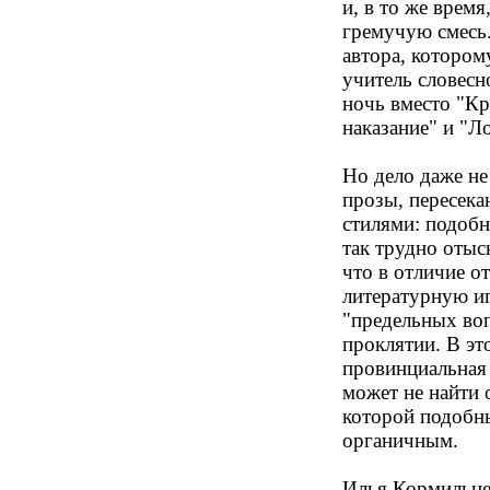
и, в то же время
гремучую смесь.
автора, котором
учитель словесн
ночь вместо "К
наказание" и "Л
Но дело даже не
прозы, пересек
стилями: подобн
так трудно отыс
что в отличие о
литературную иг
"предельных воп
проклятии. В эт
провинциальная 
может не найти 
которой подобны
органичным.
Илья Кормильц