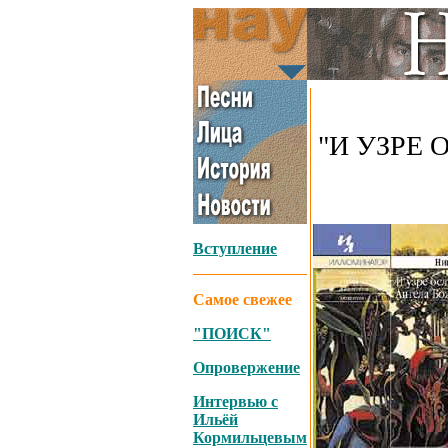
"И УЗРЕ
Вступление
Самое свежее
"ПОИСК"
Опровержение
Интервью с
Ильёй
Кормильцевым