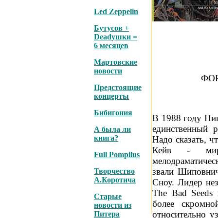
Led Zeppelin
Бутусов +
Deadушки =
6 месяцев
Мартовские
новости
ФО
Предстоящие
концерты
Бибигония
В 1988 году Ник
единственный 
А была ли
книга?
Надо сказать, ч
Кейв - миро
Full Pompilus
мелодраматичес
звали Шиповнич
Творчество
А.Коротича
Сноу. Лидер не
The Bad Seeds 
Старые
более скромно
новости из
относительно уз
Питера