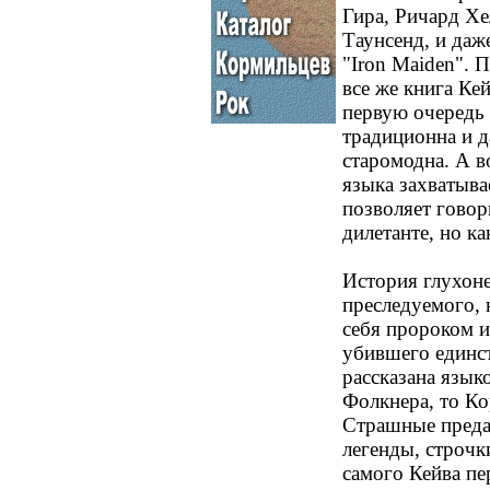
Гира, Ричард Хе
Таунсенд, и даж
"Iron Maiden". 
все же книга Ке
первую очередь 
традиционна и д
старомодна. А в
языка захватывае
позволяет говори
дилетанте, но ка
История глухоне
преследуемого, 
себя пророком и 
убившего единст
рассказана язык
Фолкнера, то Ко
Страшные преда
легенды, строчк
самого Кейва пе