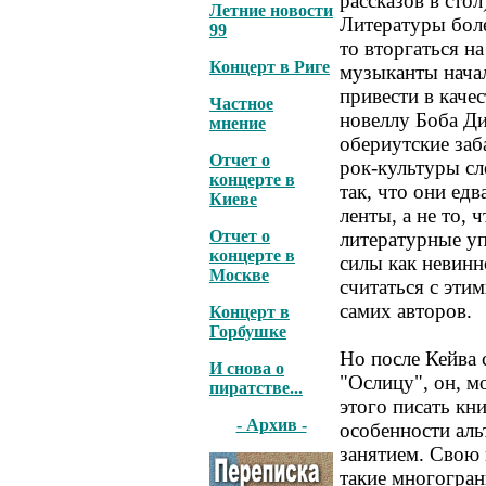
рассказов в стол
Летние новости
Литературы бол
99
то вторгаться н
Концерт в Риге
музыканты нача
привести в каче
Частное
новеллу Боба Ди
мнение
обериутские заб
Отчет о
рок-культуры сл
концерте в
так, что они ед
Киеве
ленты, а не то,
Отчет о
литературные у
концерте в
силы как невинн
Москве
считаться с эти
самих авторов.
Концерт в
Горбушке
Но после Кейва 
И снова о
"Ослицу", он, м
пиратстве...
этого писать кн
- Архив -
особенности ал
занятием. Свою к
такие многогран