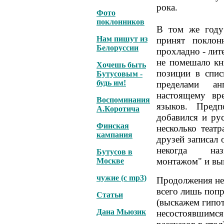
рока.
Фото
поклонников
В том же году
Нам пишут из
принят поклон
Белоруссии
прохладно - лит
не помешало кн
Хочешь быть
позиции в спис
Бутусовым -
будь им!
пределами ан
настоящему вр
Воспоминания
языков. Предп
А.Коротича
добавился и ру
Финская
несколько теат
кампания
друзей записал 
некогда назы
Бутусов в
монтажом" и вы
Москве
чужие (с mp3)
Продолжения не
всего лишь попр
Статьи
(выскажем гипот
Дана Мьюзик
несостоявшимся