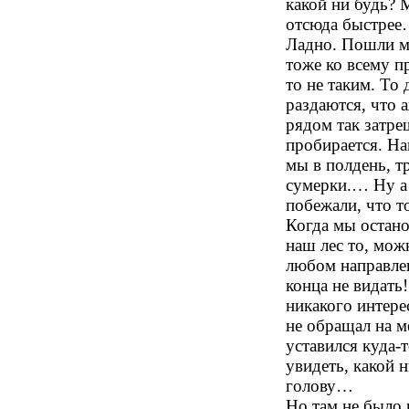
какой ни будь? 
отсюда быстре
Ладно. Пошли мы
тоже ко всему п
то не таким. То 
раздаются, что 
рядом так затре
пробирается. На
мы в полдень, т
сумерки.… Ну а 
побежали, что т
Когда мы остано
наш лес то, мож
любом направлен
конца не видать
никакого интере
не обращал на м
уставился куда-
увидеть, какой 
голову…
Но там не было 