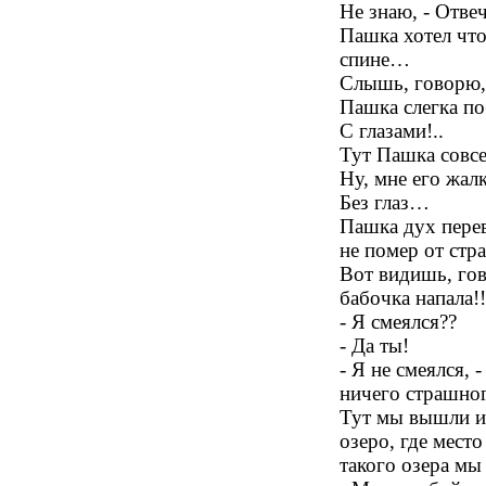
Не знаю, - Отве
Пашка хотел что
спине…
Слышь, говорю, 
Пашка слегка по
С глазами!..
Тут Пашка совсе
Ну, мне его жал
Без глаз…
Пашка дух переве
не помер от стр
Вот видишь, гов
бабочка напала!!
- Я смеялся??
- Да ты!
- Я не смеялся, 
ничего страшн
Тут мы вышли из
озеро, где мест
такого озера мы 