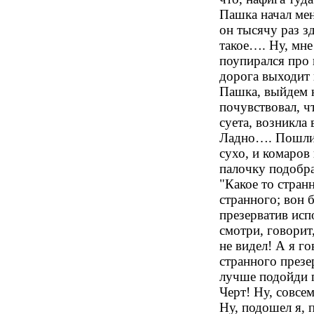
Пашка начал мен
он тысячу раз зд
такое…. Ну, мне
поупирался про 
дорога выходит 
Пашка, выйдем н
почувствовал, чт
суета, возникла
Ладно…. Пошли 
сухо, и комаров 
палочку подобр
"Какое то странн
странного; вон 
презерватив исп
смотри, говорит
не видел! А я го
странного през
лучше подойди 
Черт! Ну, совсе
Ну, подошел я, п