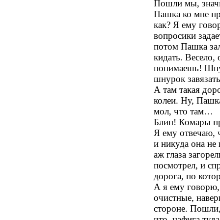
Пошли мы, значи
Пашка ко мне пр
как? Я ему гово
вопросики задае
потом Пашка зал
кидать. Весело,
понимаешь! Шнур
шнурок завязат
А там такая дор
колеи. Ну, Пашк
мол, что там…
Блин! Комары 
Я ему отвечаю, ч
и никуда она не
аж глаза загорел
посмотрел, и сп
дорога, по котор
А я ему говорю,
очистные, навер
стороне. Пошли,
что, нафига туд