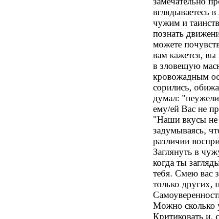
замечательно пр
вглядываетесь в
чужим и таинств
познать движени
можете почувств
вам кажется, вы
в зловещую маск
кровожадным оск
сорились, обижа
думал: "неужели
ему/ей Вас не п
"Наши вкусы не 
задумываясь, что
различии воспри
Заглянуть в чуж
когда ты загляд
тебя. Смею вас 
только других, 
Самоуверенность
Можно сколько 
Критиковать и, 