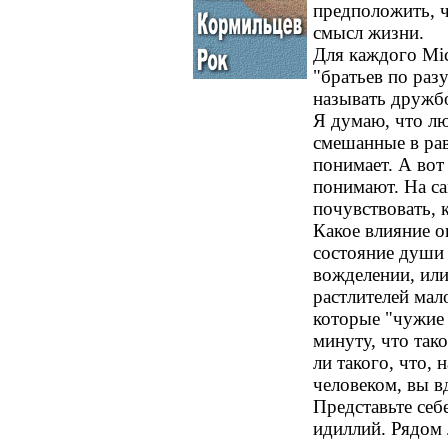
предположить, ч
смысл жизни.
Для каждого Mic
"братьев по раз
называть дружб
Я думаю, что лю
смешанные в рав
понимает. А вот
понимают. На са
почувствовать, 
Какое влияние он
состояние души 
вожделении, или
растлителей мал
которые "чужие 
минуту, что та
ли такого, что,
человеком, вы в
Представьте себ
идиллий. Рядом