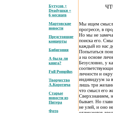
ЧТ
Бутусов +
Deadушки =
6 месяцев
Мы ищем смысл ж
Мартовские
новости
прогрессе, в пр
Но мы не замечае
Предстоящие
поиска его. Смыс
концерты
каждый из нас д
Бибигония
Попытаться пон
а на основе лич
А была ли
Безусловно, у к
книга?
соответствующи
Full Pompilus
личности и окр
индивидуум за 
Творчество
лишь три желани
А.Коротича
что смысл его ж
Старые
Сверхзнанием, н
новости из
бывает. Но глав
Питера
не улей, и оно 
Фото
отличаются друг