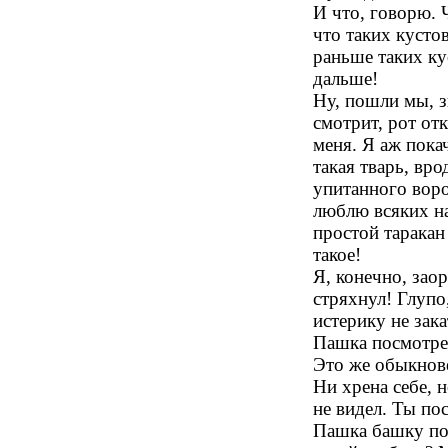
И что, говорю. 
что таких кусто
раньше таких кус
дальше!
Ну, пошли мы, з
смотрит, рот отк
меня. Я аж пока
такая тварь, вр
упитанного вороб
люблю всяких на
простой таракан
такое!
Я, конечно, заор
стряхнул! Глупо
истерику не зака
Пашка посмотрел
Это же обыкнове
Ни хрена себе, 
не видел. Ты по
Пашка башку поч