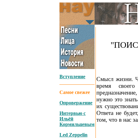
"ПОИС
_
Вступление
Смысл жизни. Ч
время своег
предназначение,
Самое свежее
нужно это знат
Опровержение
их существовани
Ответа не будет
Интервью с
Ильёй
том, что в нас 
Кормильцевым
Led Zeppelin