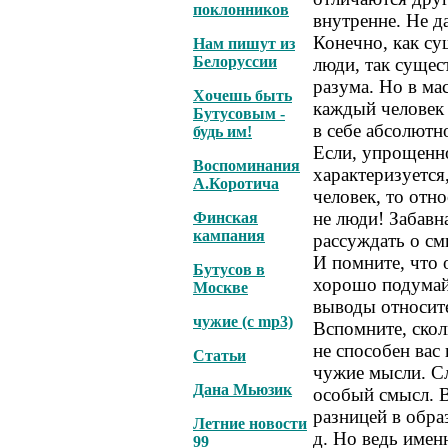
поклонников
внутренне. Не д
Конечно, как су
Нам пишут из
Белоруссии
люди, так суще
разума. Но в ма
Хочешь быть
каждый человек е
Бутусовым -
в себе абсолютн
будь им!
Если, упрощенно
Воспоминания
характеризуется
А.Коротича
человек, то отн
не люди! Забавн
Финская
кампания
рассуждать о см
И помните, что 
Бутусов в
хорошо подумайт
Москве
выводы относит
чужие (с mp3)
Вспомните, скол
не способен вас
Статьи
чужие мысли. С
Дана Мьюзик
особый смысл. 
разницей в обра
Летние новости
д. Но ведь имен
99