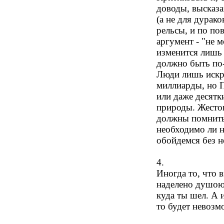
доводы, высказ
(а не для дурак
рельсы, и по по
аргумент - "не м
изменится лишь п
должно быть по-
Люди лишь искр
миллиарды, но 
или даже десятк
природы. Жесток
должны помнить
необходимо ли н
обойдемся без 
4.
Иногда то, что 
наделено душою.
куда ты шел. А 
то будет невоз