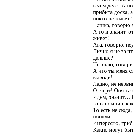
в чем дело. А п
прибита доска, а
никто не живет
Пашка, говорю я
А то и значит, о
живет!
Ага, говорю, не
Лично я не за чт
дальше?
Не знаю, говор
А что ты меня с
выводи!
Ладно, не нерв
О, черт! Опять
Идем, значит… 
то вспомнил, ка
То есть не сюд
поняли.
Интересно, гриб
Какие могут бы