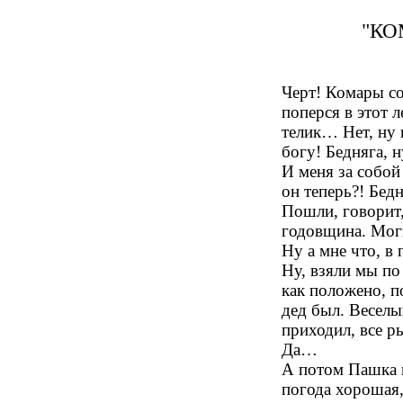
"КО
Черт! Комары со
поперся в этот 
телик… Нет, ну 
богу! Бедняга, 
И меня за собо
он теперь?! Бед
Пошли, говорит,
годовщина. Мог
Ну а мне что, в
Ну, взяли мы по
как положено, 
дед был. Веселы
приходил, все р
Да…
А потом Пашка г
погода хорошая,