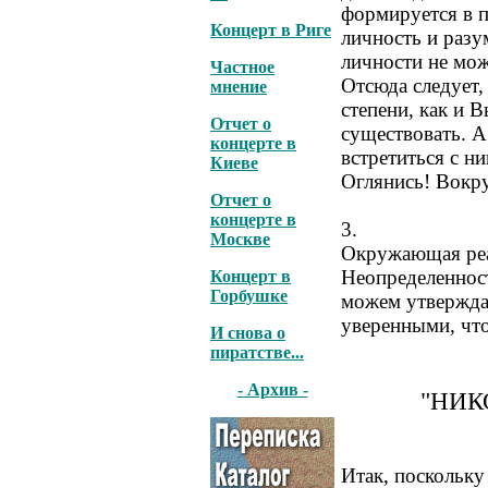
формируется в п
Концерт в Риге
личность и разу
личности не мо
Частное
Отсюда следует,
мнение
степени, как и 
Отчет о
существовать. А
концерте в
встретиться с н
Киеве
Оглянись! Вокр
Отчет о
концерте в
3.
Москве
Окружающая реа
Неопределенност
Концерт в
Горбушке
можем утверждат
уверенными, что
И снова о
пиратстве...
- Архив -
"НИК
Итак, поскольку 