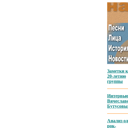
Заметки к
20-летию
группы
Интервью
Вячеслав
Бутусов
Анализ од
рок-