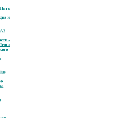
 Пять
Два и
РАЗ
ости -
 Леши
кого
и
lus
во
ча
з
ков