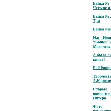
Байка №
Четыре и
Байка № 
Три
Байка №
Нау - Нов
"Байки"
Могилевс
А была л
книга?
Full Pompi
Творчест
А.Короти
Старые
новости и
Питера
Фото
поклонни