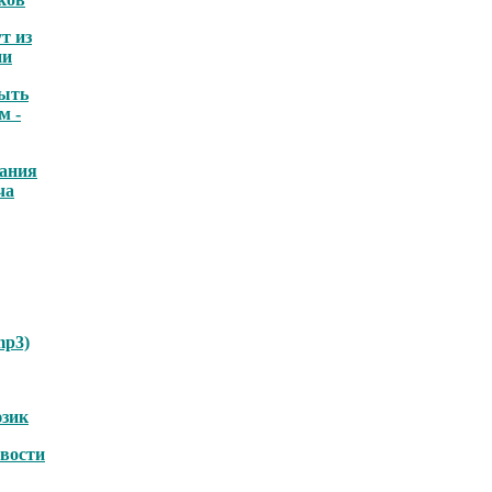
т из
ии
ыть
м -
ания
ча
mp3)
зик
овости