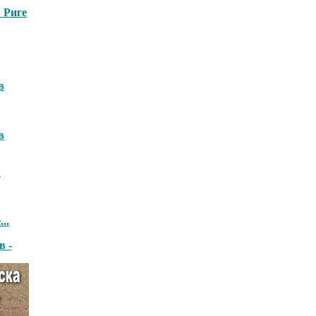
 Риге
в
в
в
..
в -