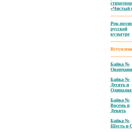
стихотвор
«Чистый 
Рок-поэзи
русской
культуре
Вступлен
Байка №
Окончани
Байка №
Десять и
Одинадца
Байка №
Восемь и
Девять
Байка №
Шесть и 