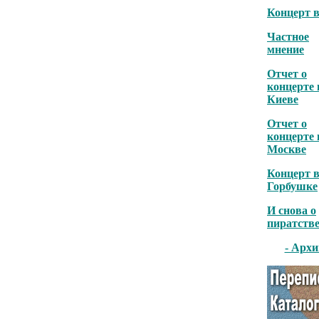
Концерт в
Частное
мнение
Отчет о
концерте 
Киеве
Отчет о
концерте 
Москве
Концерт 
Горбушке
И снова о
пиратстве.
- Архи