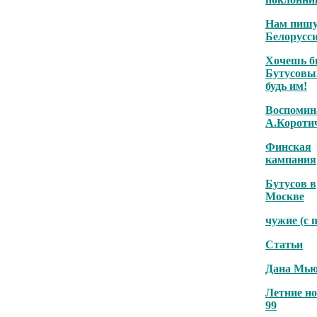
Нам пишу
Белорусс
Хочешь б
Бутусовы
будь им!
Воспомин
А.Короти
Финская
кампания
Бутусов в
Москве
чужие (с 
Статьи
Дана Мью
Летние н
99