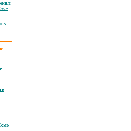
ения:
бес»
я в
ие
е
ть
Семь